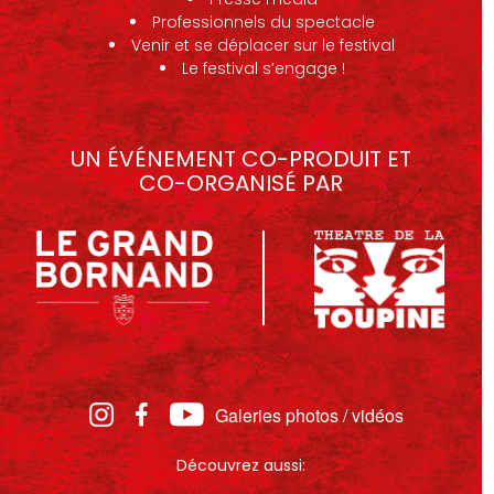
Professionnels du spectacle
Venir et se déplacer sur le festival
Le festival s’engage !
UN ÉVÉNEMENT CO-PRODUIT ET
CO-ORGANISÉ PAR
Galeries photos / vidéos
Découvrez aussi: