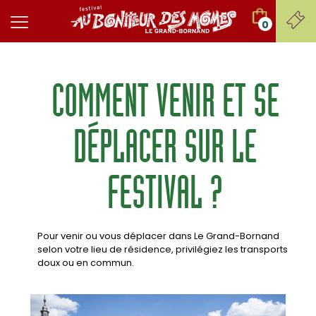
0
COMMENT VENIR ET SE
DÉPLACER SUR LE
FESTIVAL ?
Pour venir ou vous déplacer dans Le Grand-Bornand
selon votre lieu de résidence, privilégiez les transports
doux ou en commun.