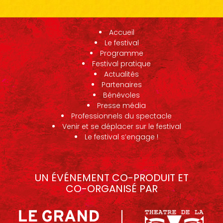
Accueil
Le festival
Programme
Festival pratique
Actualités
Partenaires
Bénévoles
Presse média
Professionnels du spectacle
Venir et se déplacer sur le festival
Le festival s’engage !
UN ÉVÉNEMENT CO-PRODUIT ET
CO-ORGANISÉ PAR