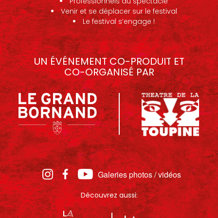
Professionnels du spectacle
Venir et se déplacer sur le festival
Le festival s’engage !
UN ÉVÉNEMENT CO-PRODUIT ET
CO-ORGANISÉ PAR
Galeries photos / vidéos
Découvrez aussi: