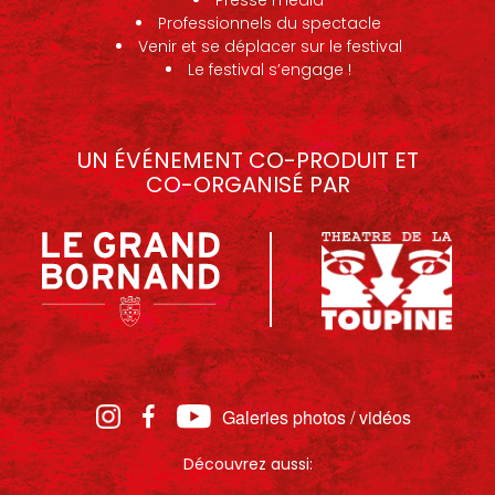
Professionnels du spectacle
Venir et se déplacer sur le festival
Le festival s’engage !
UN ÉVÉNEMENT CO-PRODUIT ET
CO-ORGANISÉ PAR
Galeries photos / vidéos
Découvrez aussi: