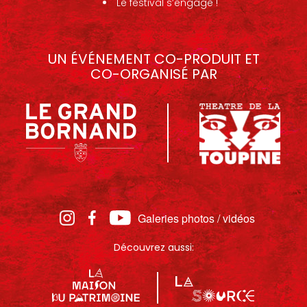
Le festival s’engage !
UN ÉVÉNEMENT CO-PRODUIT ET
CO-ORGANISÉ PAR
Galeries photos / vidéos
Découvrez aussi: