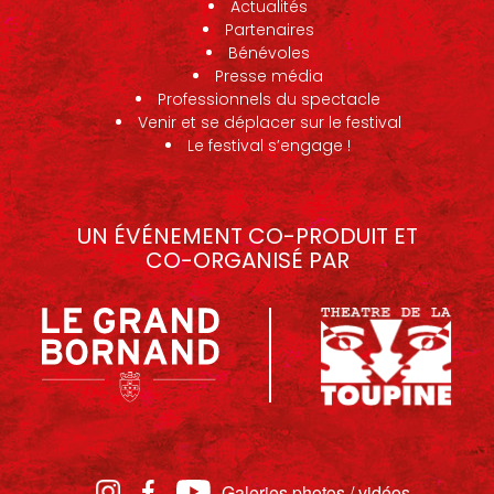
Actualités
Partenaires
Bénévoles
Presse média
Professionnels du spectacle
Venir et se déplacer sur le festival
Le festival s’engage !
UN ÉVÉNEMENT CO-PRODUIT ET
CO-ORGANISÉ PAR
Galeries photos / vidéos