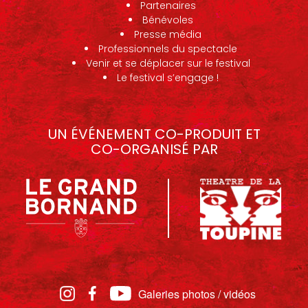
Partenaires
Bénévoles
Presse média
Professionnels du spectacle
Venir et se déplacer sur le festival
Le festival s’engage !
UN ÉVÉNEMENT CO-PRODUIT ET
CO-ORGANISÉ PAR
Galeries photos / vidéos