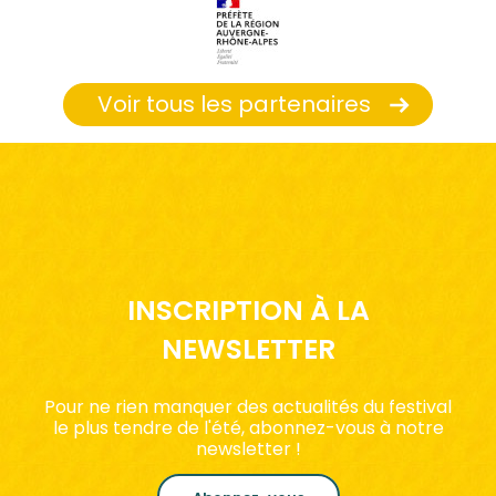
Voir tous les partenaires
INSCRIPTION À LA
NEWSLETTER
Pour ne rien manquer des actualités du festival
le plus tendre de l'été, abonnez-vous à notre
newsletter !