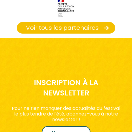
Voir tous les partenaires
INSCRIPTION À LA
NEWSLETTER
Pour ne rien manquer des actualités du festival
le plus tendre de l'été, abonnez-vous à notre
newsletter !