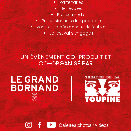
Partenaires
Bénévoles
Presse média
Professionnels du spectacle
Venir et se déplacer sur le festival
Le festival s’engage !
UN ÉVÉNEMENT CO-PRODUIT ET
CO-ORGANISÉ PAR
Galeries photos / vidéos