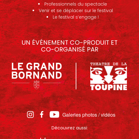
Professionnels du spectacle
Venir et se déplacer sur le festival
Le festival s’engage !
UN ÉVÉNEMENT CO-PRODUIT ET
CO-ORGANISÉ PAR
Galeries photos / vidéos
Découvrez aussi: