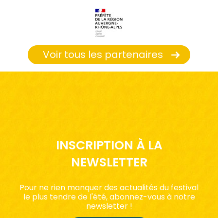
Voir tous les partenaires
INSCRIPTION À LA
NEWSLETTER
Pour ne rien manquer des actualités du festival
le plus tendre de l'été, abonnez-vous à notre
newsletter !