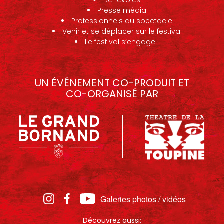
Presse média
Professionnels du spectacle
Venir et se déplacer sur le festival
Le festival s’engage !
UN ÉVÉNEMENT CO-PRODUIT ET
CO-ORGANISÉ PAR
Galeries photos / vidéos
Découvrez aussi: