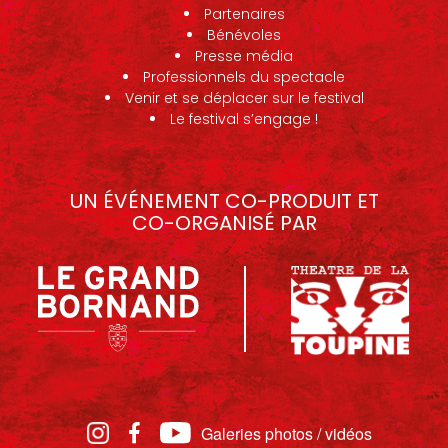
Partenaires
Bénévoles
Presse média
Professionnels du spectacle
Venir et se déplacer sur le festival
Le festival s’engage !
UN ÉVÉNEMENT CO-PRODUIT ET
CO-ORGANISÉ PAR
Galeries photos / vidéos