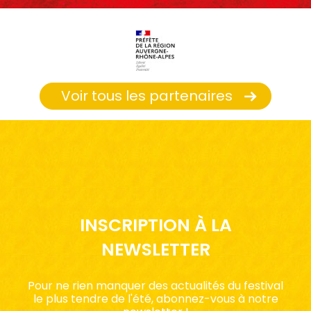
Voir tous les partenaires
INSCRIPTION À LA
NEWSLETTER
Pour ne rien manquer des actualités du festival
le plus tendre de l'été, abonnez-vous à notre