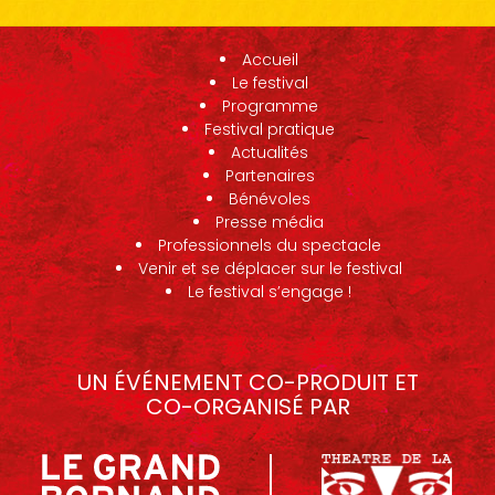
Accueil
Le festival
Programme
Festival pratique
Actualités
Partenaires
Bénévoles
Presse média
Professionnels du spectacle
Venir et se déplacer sur le festival
Le festival s’engage !
UN ÉVÉNEMENT CO-PRODUIT ET
CO-ORGANISÉ PAR