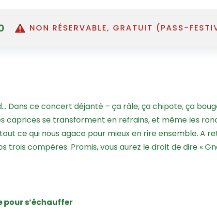
0
NON RÉSERVABLE, GRATUIT (PASS-FESTI
Dans ce concert déjanté – ça râle, ça chipote, ça bougon
s caprices se transforment en refrains, et même les ronc
out ce qui nous agace pour mieux en rire ensemble. A re
nos trois compères. Promis, vous aurez le droit de dire « G
e pour s’échauffer