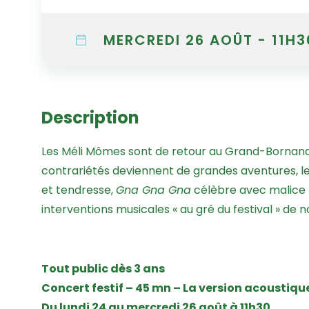
MERCREDI 26 AOÛT - 11H3
Description
Les Méli Mômes sont de retour au Grand-Bornand… 
contrariétés deviennent de grandes aventures, le
et tendresse,
Gna Gna Gna
célèbre avec malice t
interventions musicales « au gré du festival » de 
Tout public dès 3 ans
Concert festif – 45 mn – La version acoustiqu
Du lundi 24 au mercredi 26 août à 11h30