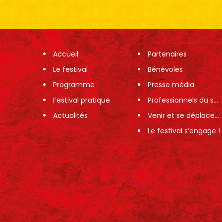
Accueil
Partenaires
Le festival
Bénévoles
Programme
Presse média
Festival pratique
Professionnels du spectacle
Actualités
Venir et se déplacer sur le festival
Le festival s’engage !