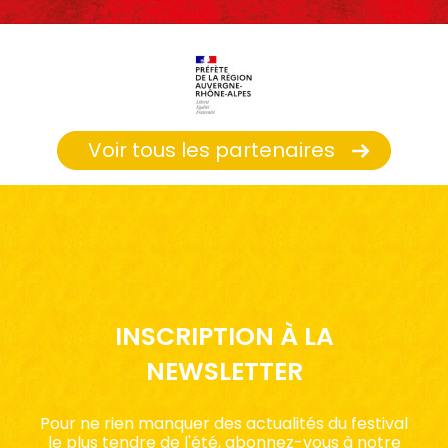
Voir tous les partenaires
INSCRIPTION À LA
NEWSLETTER
Pour ne rien manquer des actualités du festival
le plus tendre de l'été, abonnez-vous à notre