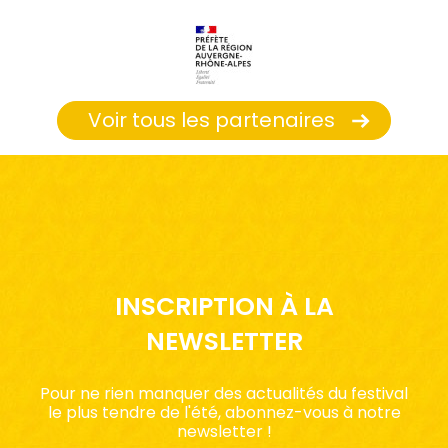
Voir tous les partenaires
INSCRIPTION À LA
NEWSLETTER
Pour ne rien manquer des actualités du festival
le plus tendre de l'été, abonnez-vous à notre
newsletter !