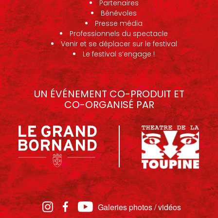
Partenaires
Bénévoles
Presse média
Professionnels du spectacle
Venir et se déplacer sur le festival
Le festival s’engage !
UN ÉVÉNEMENT CO-PRODUIT ET
CO-ORGANISÉ PAR
Galeries photos / vidéos