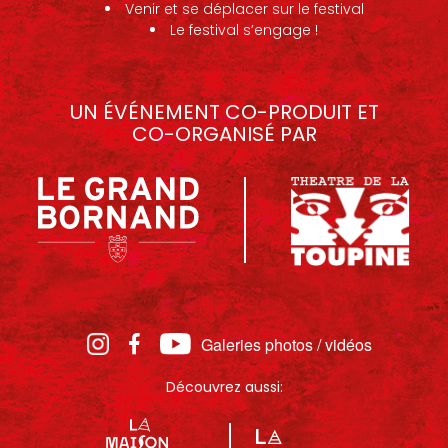
Venir et se déplacer sur le festival
Le festival s’engage !
UN ÉVÉNEMENT CO-PRODUIT ET
CO-ORGANISÉ PAR
Galeries photos / vidéos
Découvrez aussi: