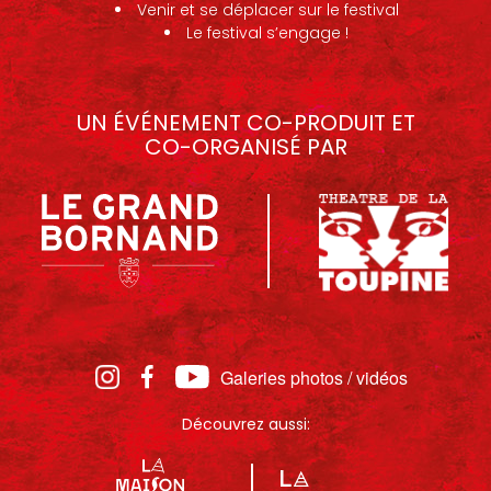
Venir et se déplacer sur le festival
Le festival s’engage !
UN ÉVÉNEMENT CO-PRODUIT ET
CO-ORGANISÉ PAR
Galeries photos / vidéos
Découvrez aussi: