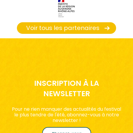
Voir tous les partenaires
INSCRIPTION À LA
NEWSLETTER
Pour ne rien manquer des actualités du festival
le plus tendre de l'été, abonnez-vous à notre
newsletter !