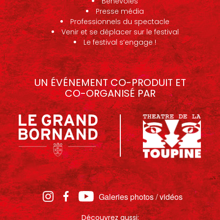
Bénévoles
Presse média
Professionnels du spectacle
Venir et se déplacer sur le festival
Le festival s’engage !
UN ÉVÉNEMENT CO-PRODUIT ET
CO-ORGANISÉ PAR
Galeries photos / vidéos
Découvrez aussi: