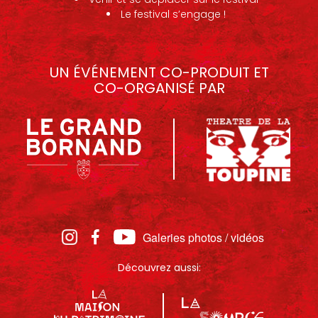
Le festival s’engage !
UN ÉVÉNEMENT CO-PRODUIT ET
CO-ORGANISÉ PAR
Galeries photos / vidéos
Découvrez aussi: