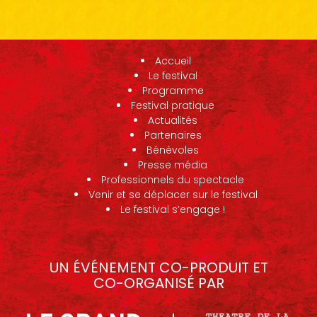
Accueil
Le festival
Programme
Festival pratique
Actualités
Partenaires
Bénévoles
Presse média
Professionnels du spectacle
Venir et se déplacer sur le festival
Le festival s’engage !
UN ÉVÉNEMENT CO-PRODUIT ET
CO-ORGANISÉ PAR