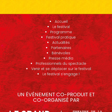
Accueil
Le festival
Programme
Festival pratique
Actualités
Partenaires
Bénévoles
Presse média
Professionnels du spectacle
Venir et se déplacer sur le festival
Le festival s’engage !
UN ÉVÉNEMENT CO-PRODUIT ET
CO-ORGANISÉ PAR