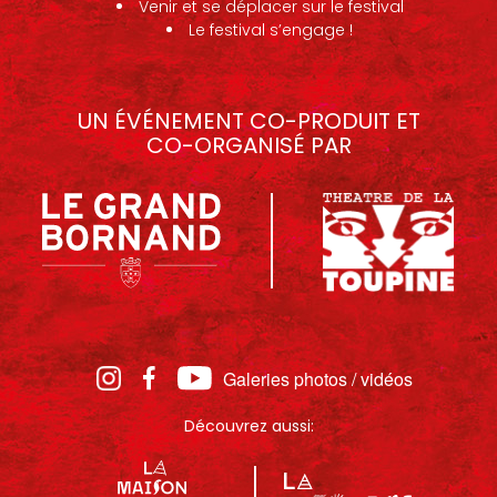
Venir et se déplacer sur le festival
Le festival s’engage !
UN ÉVÉNEMENT CO-PRODUIT ET
CO-ORGANISÉ PAR
Galeries photos / vidéos
Découvrez aussi: