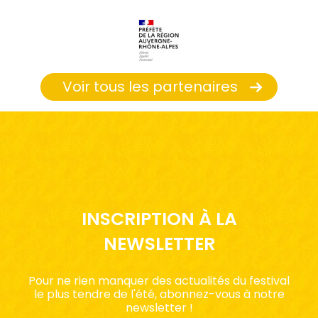
Voir tous les partenaires
INSCRIPTION À LA
NEWSLETTER
Pour ne rien manquer des actualités du festival
le plus tendre de l'été, abonnez-vous à notre
newsletter !