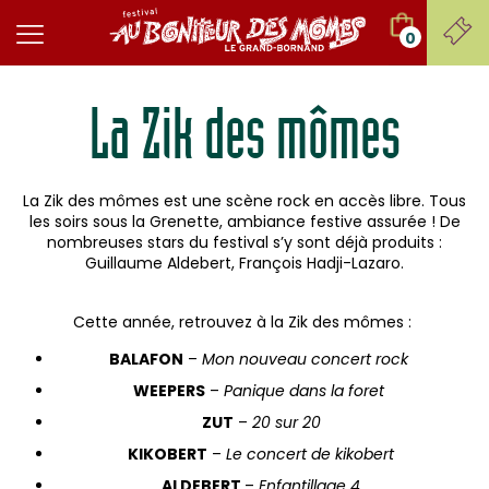
0
La Zik des mômes
La Zik des mômes est une scène rock en accès libre. Tous
les soirs sous la Grenette, ambiance festive assurée ! De
nombreuses stars du festival s’y sont déjà produits :
Guillaume Aldebert, François Hadji-Lazaro.
Cette année, retrouvez à la Zik des mômes :
BALAFON
–
Mon nouveau concert rock
WEEPERS
–
Panique dans la foret
ZUT
–
20 sur 20
KIKOBERT
–
Le concert de kikobert
ALDEBERT
–
Enfantillage 4