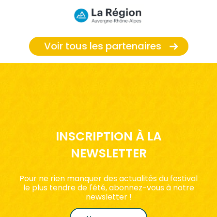
Voir tous les partenaires
INSCRIPTION À LA
NEWSLETTER
Pour ne rien manquer des actualités du festival
le plus tendre de l'été, abonnez-vous à notre
newsletter !