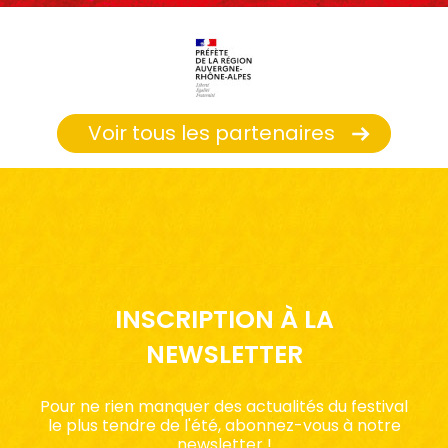
Voir tous les partenaires
INSCRIPTION À LA
NEWSLETTER
Pour ne rien manquer des actualités du festival
le plus tendre de l'été, abonnez-vous à notre
newsletter !