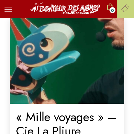
0
« Mille voyages » –
Cie La Pliure