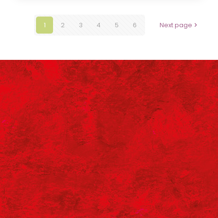
1
2
3
4
5
6
Next page