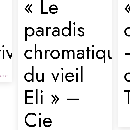
« Le
paradis
tive
chromatique
du vieil
ore
Eli » –
Cie