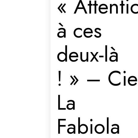
« Attenti
à ces
deux-là
! » – Cie
La
Fabiola