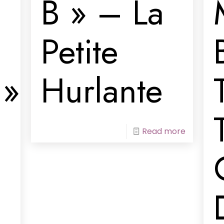
B » – La
Petite
 »
Hurlante
Read more