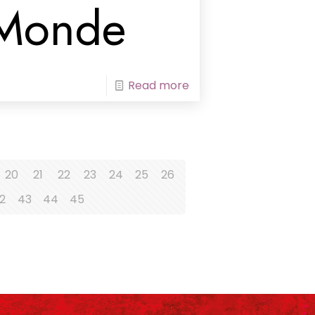
Monde
Read more
20
21
22
23
24
25
26
2
43
44
45