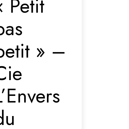
« Petit
pas
petit » –
Cie
L’Envers
du