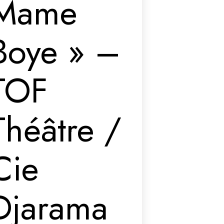
Mame
Boye » –
TOF
Théâtre /
Cie
Djarama