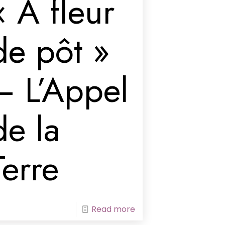
« À fleur
de pôt »
– L’Appel
de la
Terre
Read more