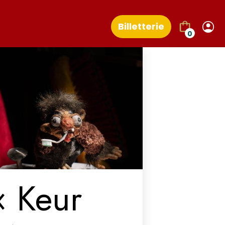
Billetterie
0
« Keur