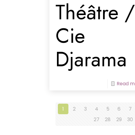
Théâtre 
Cie
Djarama
Read m
1
2
3
4
5
6
7
27
28
29
30