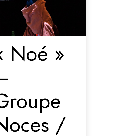
« Noé »
–
Groupe
Noces /