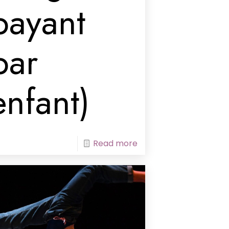
payant
par
enfant)
Read more