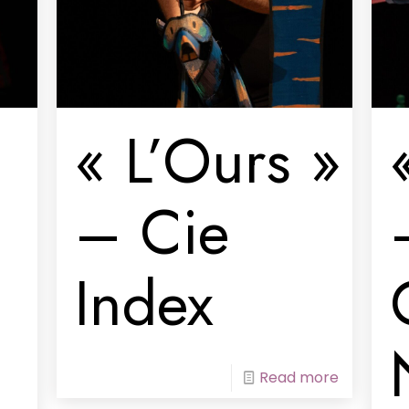
« L’Ours »
– Cie
Index
Read more