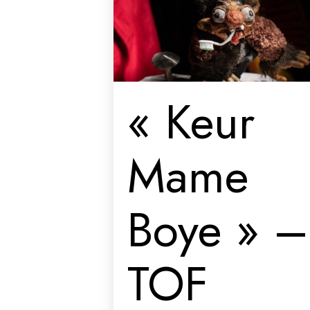
« Keur
Mame
Boye » –
TOF