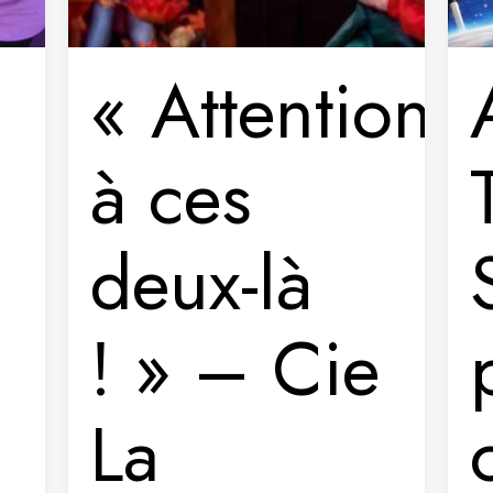
« Attention
à ces
deux-là
! » – Cie
La