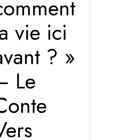
comment
la vie ici
avant ? »
– Le
Conte
Vers