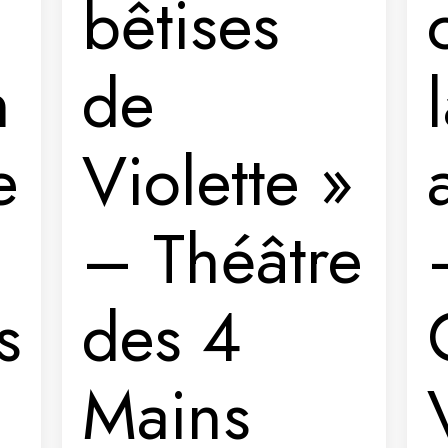
a
bêtises
n
de
e »
Violette »
– Théâtre
s
des 4
Mains