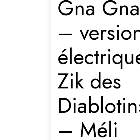
Gna Gn
– versio
électriqu
Zik des
Diablotin
– Méli