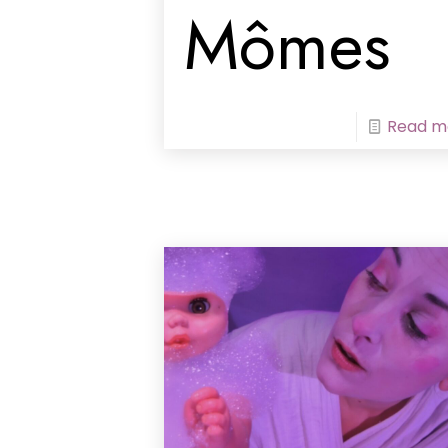
Mômes
Read m