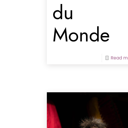
du
Monde
Read m