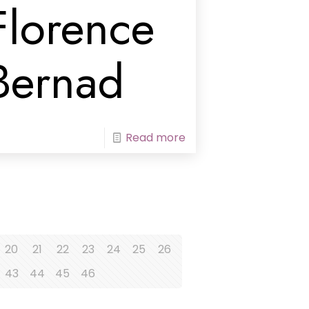
Florence
Bernad
Read more
20
21
22
23
24
25
26
43
44
45
46