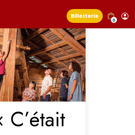
Billetterie
0
« C’était