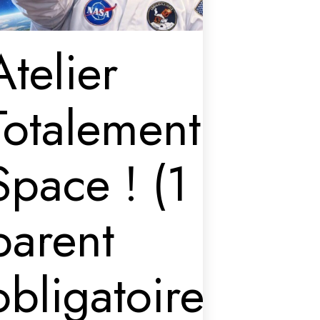
Atelier
Totalement
Space ! (1
parent
obligatoire