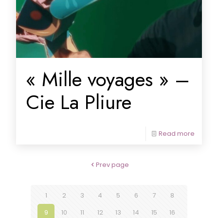
« Mille voyages » –
Cie La Pliure
Read more
Prev page
1
2
3
4
5
6
7
8
9
10
11
12
13
14
15
16