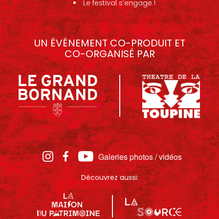
Le festival s’engage !
UN ÉVÉNEMENT CO-PRODUIT ET
CO-ORGANISÉ PAR
Galeries photos / vidéos
Découvrez aussi: