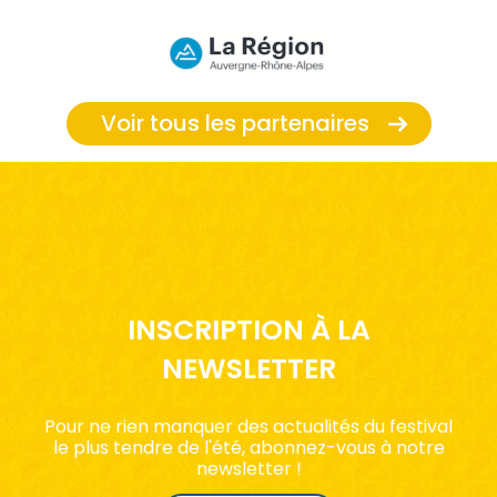
Voir tous les partenaires
INSCRIPTION À LA
NEWSLETTER
Pour ne rien manquer des actualités du festival
le plus tendre de l'été, abonnez-vous à notre
newsletter !